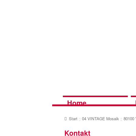
Zur
Zum
Navigation
Inhalt
springen
springen
Home
Start
04 VINTAGE Mosaik
80100 
Kontakt