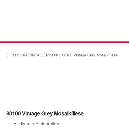
Zur
Zum
Navigation
Inhalt
springen
springen
Start
04 VINTAGE Mosaik
80100 Vintage Grey Mosaikfliese
80100 Vintage Grey Mosaikfliese
diverse Steinbreiten