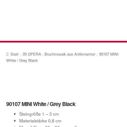
Zur
Zum
Navigation
Inhalt
springen
springen
Start
05 OPERA - Bruchmosaik aus Antikmarmor
90107 MINI
White / Grey Black
90107 MINI White / Grey Black
Steingröße 1 – 3 cm
Materialstärke 0,8 cm