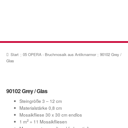
Zur
Zum
Navigation
Inhalt
springen
springen
Start
05 OPERA - Bruchmosaik aus Antikmarmor
90102 Grey /
Glas
90102 Grey / Glas
Steingröße 3 – 12 cm
Materialstärke 0,8 cm
Mosaikfliese 30 x 30 cm endlos
2
1 m
= 11 Mosaikfliesen