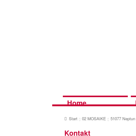
Zur
Zum
Navigation
Inhalt
springen
springen
Home
Start
02 MOSAIKE
51077 Neptun
Kontakt