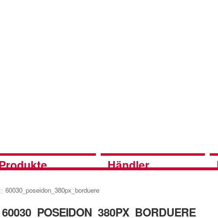
Produkte
Händler
60030_poseidon_380px_borduere
60030_POSEIDON_380PX_BORDUERE