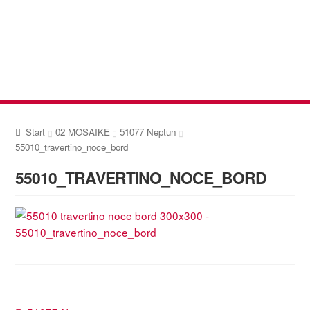
Zur
Zum
Navigation
Inhalt
springen
springen
Start
02 MOSAIKE
51077 Neptun
55010_travertino_noce_bord
55010_TRAVERTINO_NOCE_BORD