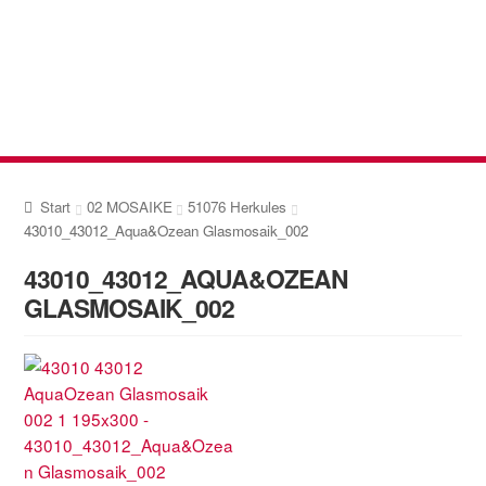
Zur
Zum
Navigation
Inhalt
springen
springen
Start
02 MOSAIKE
51076 Herkules
43010_43012_Aqua&Ozean Glasmosaik_002
43010_43012_AQUA&OZEAN
GLASMOSAIK_002