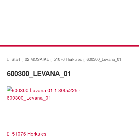
Zur
Zum
Navigation
Inhalt
springen
springen
Start
02 MOSAIKE
51076 Herkules
600300_Levana_01
600300_LEVANA_01
Beitragsnavigation
Vorheriger
51076 Herkules