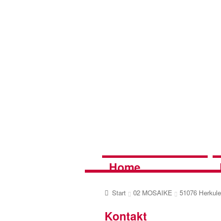
Zur
Zum
Navigation
Inhalt
springen
springen
Home
Start
02 MOSAIKE
51076 Herkul
Kontakt