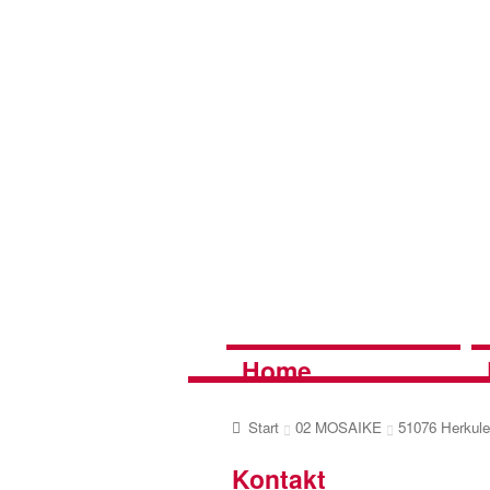
Zur
Zum
Navigation
Inhalt
springen
springen
Home
Start
02 MOSAIKE
51076 Herkul
Kontakt