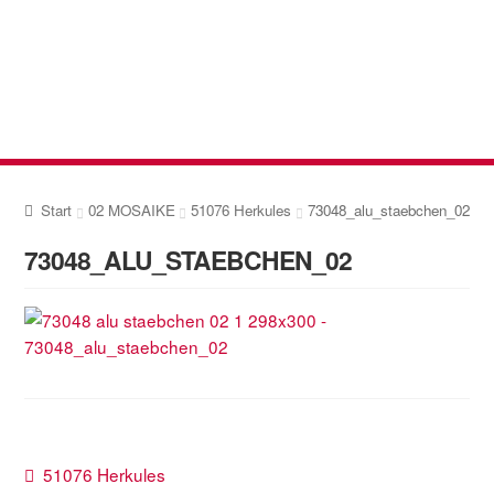
Zur
Zum
Navigation
Inhalt
springen
springen
Start
02 MOSAIKE
51076 Herkules
73048_alu_staebchen_02
73048_ALU_STAEBCHEN_02
Beitragsnavigation
Vorheriger
51076 Herkules