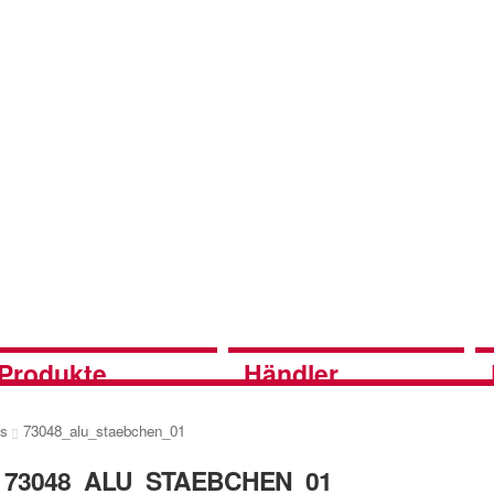
Produkte
Händler
es
73048_alu_staebchen_01
73048_ALU_STAEBCHEN_01