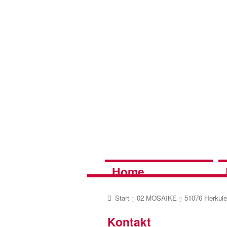
Zur
Zum
Navigation
Inhalt
springen
springen
Home
Start
02 MOSAIKE
51076 Herkul
Kontakt