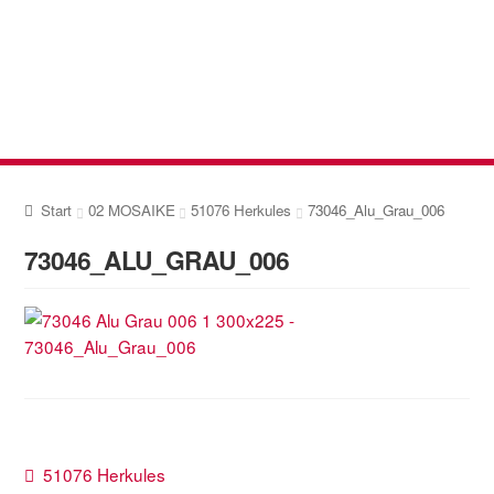
Zur
Zum
Navigation
Inhalt
springen
springen
Start
02 MOSAIKE
51076 Herkules
73046_Alu_Grau_006
73046_ALU_GRAU_006
Beitragsnavigation
Vorheriger
51076 Herkules