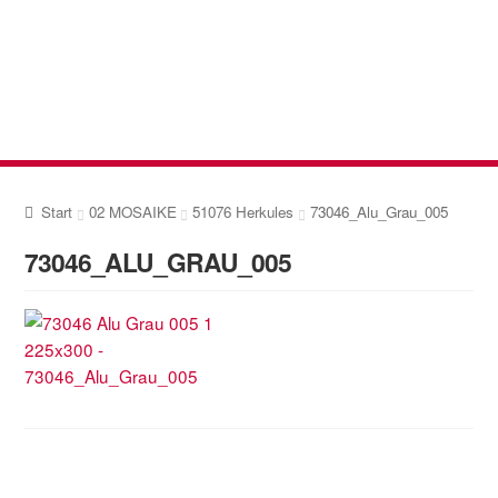
Zur
Zum
Navigation
Inhalt
springen
springen
Start
02 MOSAIKE
51076 Herkules
73046_Alu_Grau_005
73046_ALU_GRAU_005