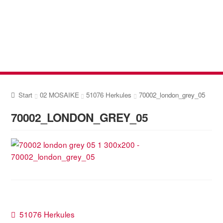
Zur
Zum
Navigation
Inhalt
springen
springen
Start
02 MOSAIKE
51076 Herkules
70002_london_grey_05
70002_LONDON_GREY_05
Beitragsnavigation
Vorheriger
51076 Herkules