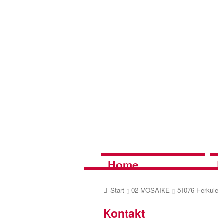
Zur
Zum
Navigation
Inhalt
springen
springen
Home
Start
02 MOSAIKE
51076 Herkul
Kontakt