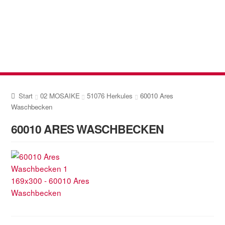
Zur
Zum
Navigation
Inhalt
springen
springen
Start
02 MOSAIKE
51076 Herkules
60010 Ares
Waschbecken
60010 ARES WASCHBECKEN