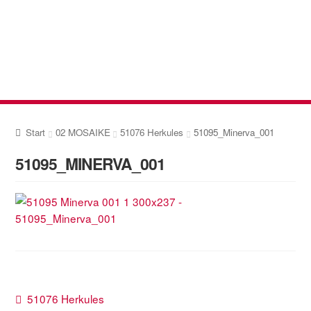
Zur
Zum
Navigation
Inhalt
springen
springen
Start
02 MOSAIKE
51076 Herkules
51095_Minerva_001
51095_MINERVA_001
Beitragsnavigation
Vorheriger
51076 Herkules