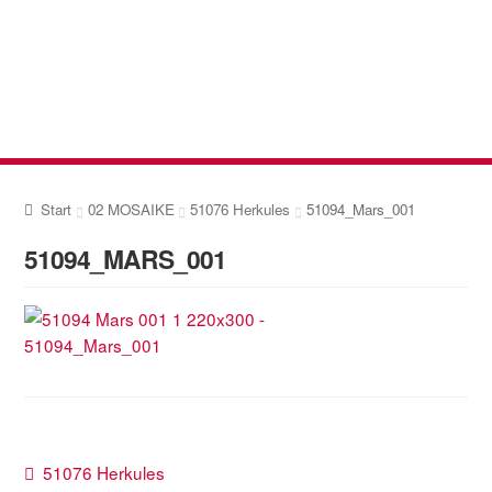
Zur
Zum
Navigation
Inhalt
springen
springen
Start
02 MOSAIKE
51076 Herkules
51094_Mars_001
51094_MARS_001
Beitragsnavigation
Vorheriger
51076 Herkules