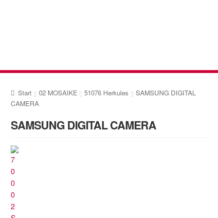
Zur
Zum
Navigation
Inhalt
springen
springen
Start
02 MOSAIKE
51076 Herkules
SAMSUNG DIGITAL
CAMERA
SAMSUNG DIGITAL CAMERA