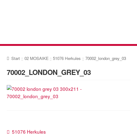
Zur
Zum
Navigation
Inhalt
springen
springen
Start
02 MOSAIKE
51076 Herkules
70002_london_grey_03
70002_LONDON_GREY_03
Beitragsnavigation
Vorheriger
51076 Herkules