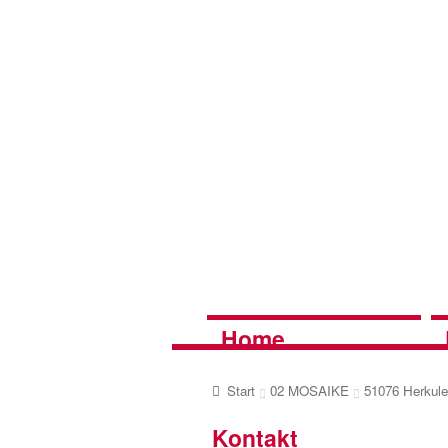
Zur
Zum
Navigation
Inhalt
springen
springen
Home
Start
02 MOSAIKE
51076 Herkul
Kontakt