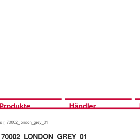
Produkte
Händler
es
70002_london_grey_01
70002_LONDON_GREY_01