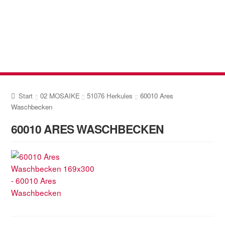
Zur
Zum
Navigation
Inhalt
springen
springen
Start
02 MOSAIKE
51076 Herkules
60010 Ares
Waschbecken
60010 ARES WASCHBECKEN