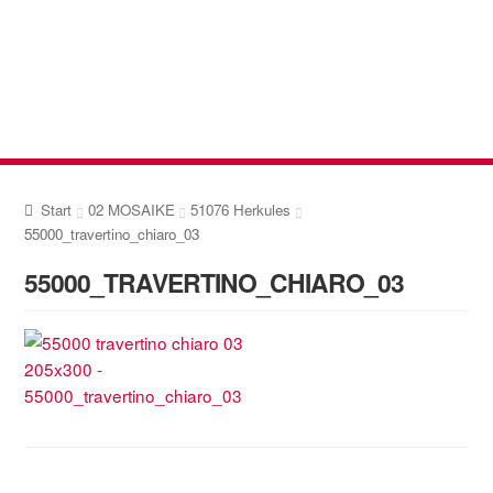
Zur
Zum
Navigation
Inhalt
springen
springen
Start
02 MOSAIKE
51076 Herkules
55000_travertino_chiaro_03
55000_TRAVERTINO_CHIARO_03