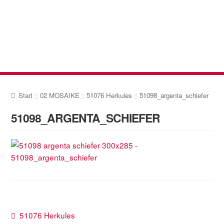
Zur
Zum
Navigation
Inhalt
springen
springen
Start
02 MOSAIKE
51076 Herkules
51098_argenta_schiefer
51098_ARGENTA_SCHIEFER
Beitragsnavigation
Vorheriger
51076 Herkules