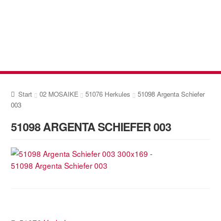
Zur
Zum
Navigation
Inhalt
springen
springen
Start
02 MOSAIKE
51076 Herkules
51098 Argenta Schiefer
003
51098 ARGENTA SCHIEFER 003