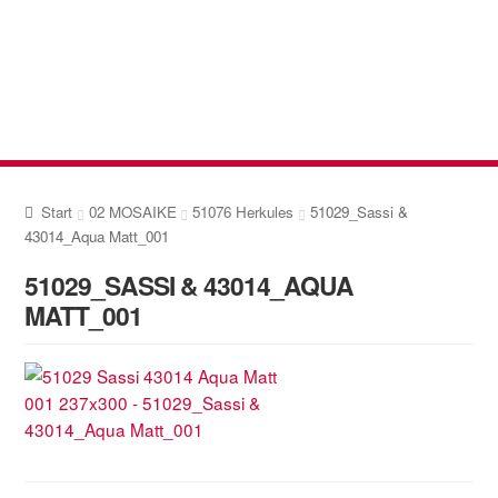
Zur
Zum
Navigation
Inhalt
springen
springen
Start
02 MOSAIKE
51076 Herkules
51029_Sassi &
43014_Aqua Matt_001
51029_SASSI & 43014_AQUA
MATT_001