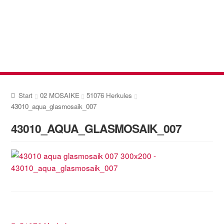
Zur
Zum
Navigation
Inhalt
springen
springen
Start
02 MOSAIKE
51076 Herkules
43010_aqua_glasmosaik_007
43010_AQUA_GLASMOSAIK_007