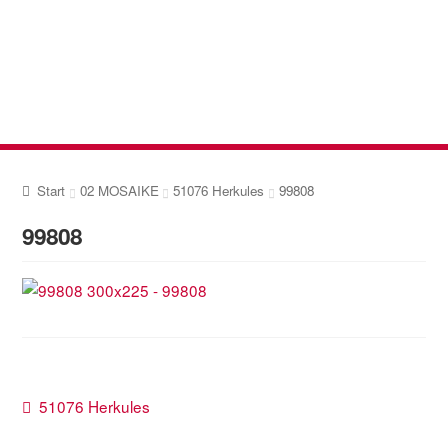
Zur
Zum
Navigation
Inhalt
springen
springen
Start
02 MOSAIKE
51076 Herkules
99808
99808
Beitragsnavigation
Vorheriger
51076 Herkules
Beitrag: