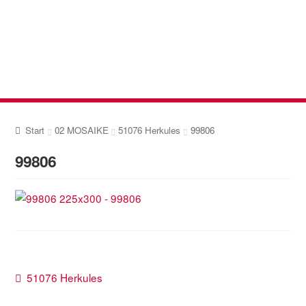
Zur
Zum
Navigation
Inhalt
springen
springen
Start
02 MOSAIKE
51076 Herkules
99806
99806
Beitragsnavigation
Vorheriger
51076 Herkules
Beitrag: