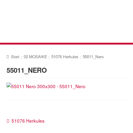
Zur
Zum
Navigation
Inhalt
springen
springen
Start
02 MOSAIKE
51076 Herkules
55011_Nero
55011_NERO
Beitragsnavigation
Vorheriger
51076 Herkules
Beitrag: