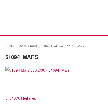
Zur
Zum
Navigation
Inhalt
springen
springen
Start
02 MOSAIKE
51076 Herkules
51094_Mars
51094_MARS
Beitragsnavigation
Vorheriger
51076 Herkules
Beitrag: