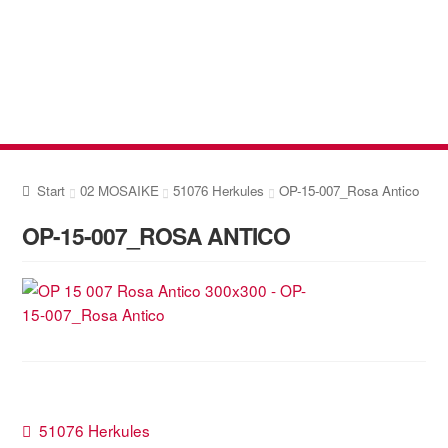
Zur
Zum
Navigation
Inhalt
springen
springen
Start
02 MOSAIKE
51076 Herkules
OP-15-007_Rosa Antico
OP-15-007_ROSA ANTICO
Beitragsnavigation
Vorheriger
51076 Herkules