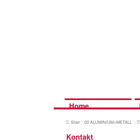
Zur
Zum
Navigation
Inhalt
springen
springen
Home
Start
03 ALUMINIUM+METALL
7
Kontakt