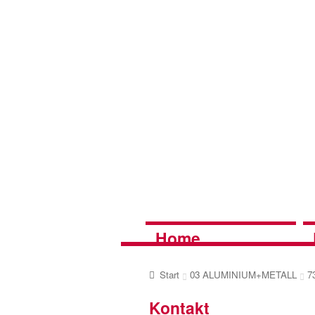
Zur
Zum
Navigation
Inhalt
springen
springen
Home
Start
03 ALUMINIUM+METALL
7
Kontakt