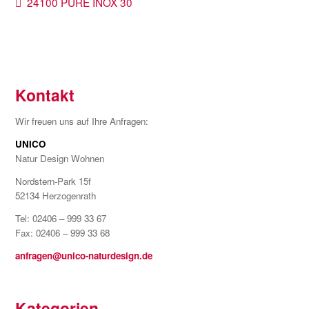
Beitragsnavigation
Vorheriger
24100 PURE INOX 30
Beitrag:
Kontakt
Wir freuen uns auf Ihre Anfragen:
UNICO
Natur Design Wohnen
Nordstern-Park 15f
52134 Herzogenrath
Tel: 02406 – 999 33 67
Fax: 02406 – 999 33 68
anfragen@unico-naturdesign.de
Kategorien