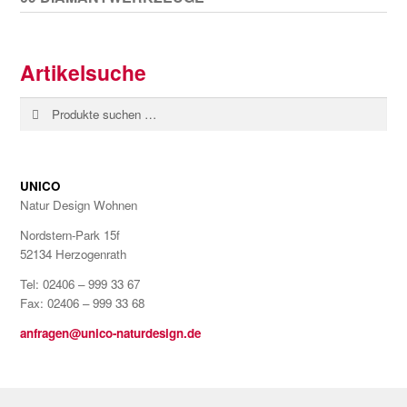
Artikelsuche
Suchen
Suchen
nach:
UNICO
Natur Design Wohnen
Nordstern-Park 15f
52134 Herzogenrath
Tel: 02406 – 999 33 67
Fax: 02406 – 999 33 68
anfragen@unico-naturdesign.de