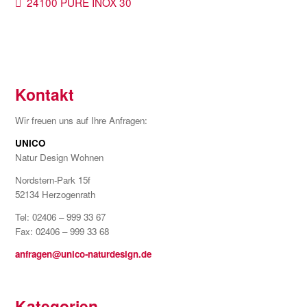
Beitragsnavigation
Vorheriger
24100 PURE INOX 30
Beitrag:
Kontakt
Wir freuen uns auf Ihre Anfragen:
UNICO
Natur Design Wohnen
Nordstern-Park 15f
52134 Herzogenrath
Tel: 02406 – 999 33 67
Fax: 02406 – 999 33 68
anfragen@unico-naturdesign.de
Kategorien