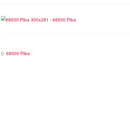
Beitragsnavigation
Vorheriger
68500 Pilos
Beitrag: