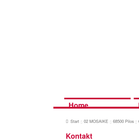
Zur
Zum
Navigation
Inhalt
springen
springen
Home
Start
02 MOSAIKE
68500 Pilos
Kontakt