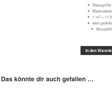
Steingröße
Materialst
2
1 m
= 11 M
wird geliefe
Mosaikfl
In den Warenk
Das könnte dir auch gefallen …