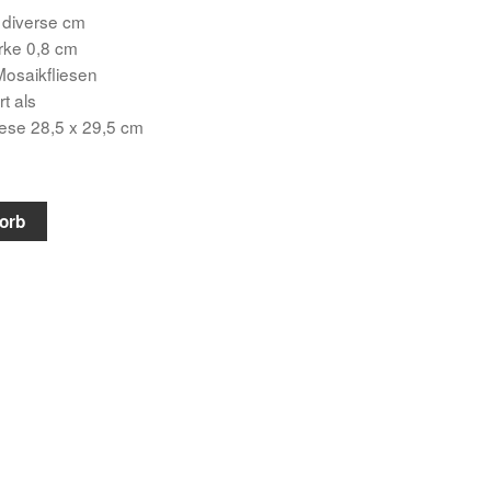
 diverse cm
ärke 0,8 cm
osaikfliesen
rt als
iese 28,5 x 29,5 cm
orb