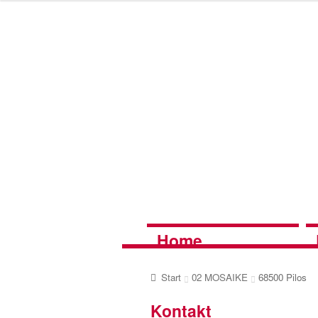
Zur
Zum
Navigation
Inhalt
springen
springen
Home
Start
02 MOSAIKE
68500 Pilos
Kontakt