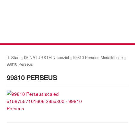
Zur
Zum
Navigation
Inhalt
springen
springen
Start
06 NATURSTEIN spezial
99810 Perseus Mosaikfliese
99810 Perseus
99810 PERSEUS