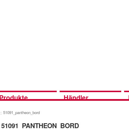
Produkte
Händler
51091_pantheon_bord
51091_PANTHEON_BORD