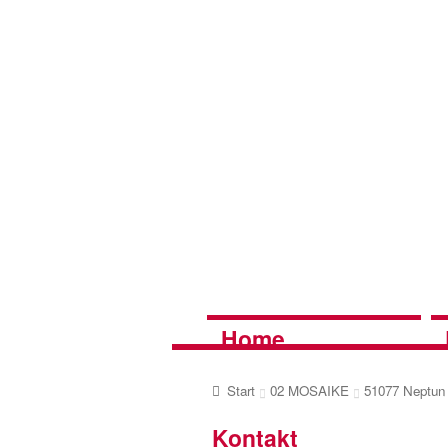
Zur
Zum
Navigation
Inhalt
springen
springen
Home
Start
02 MOSAIKE
51077 Neptun
Kontakt