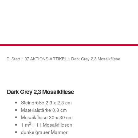
Zur
Zum
Navigation
Inhalt
springen
springen
Start
07 AKTIONS-ARTIKEL
Dark Grey 2,3 Mosaikfliese
Dark Grey 2,3 Mosaikfliese
Steingröße 2,3 x 2,3 cm
Materialstärke 0,8 cm
Mosaikfliese 30 x 30 cm
2
1 m
= 11 Mosaikfliesen
dunkelgrauer Marmor