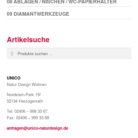
08 ABLAGEN / NISCHEN / WC-PAPIERHALTER
09 DIAMANTWERKZEUGE
Artikelsuche
Suchen
Suchen
nach:
UNICO
Natur Design Wohnen
Nordstern-Park 15f
52134 Herzogenrath
Tel: 02406 – 999 33 67
Fax: 02406 – 999 33 68
anfragen@unico-naturdesign.de