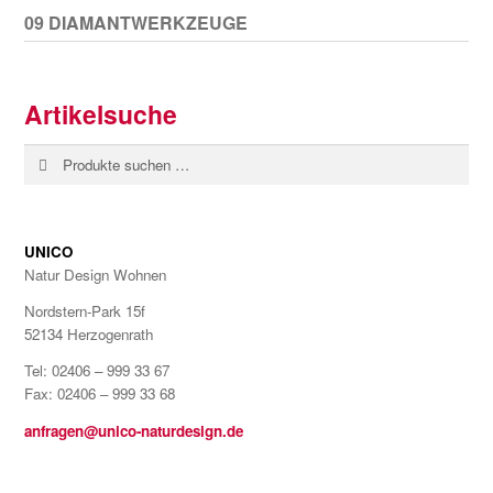
09 DIAMANTWERKZEUGE
Artikelsuche
Suchen
Suchen
nach:
UNICO
Natur Design Wohnen
Nordstern-Park 15f
52134 Herzogenrath
Tel: 02406 – 999 33 67
Fax: 02406 – 999 33 68
anfragen@unico-naturdesign.de