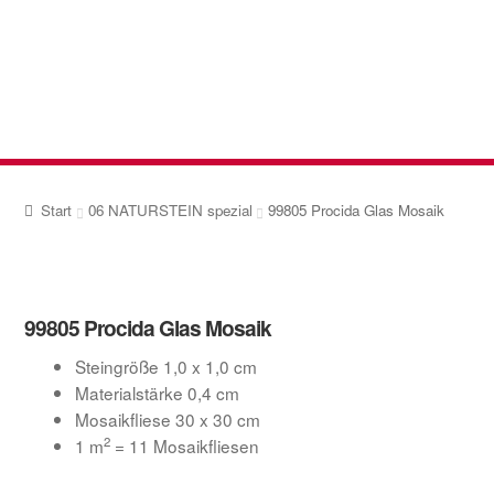
Zur
Zum
Navigation
Inhalt
springen
springen
Start
06 NATURSTEIN spezial
99805 Procida Glas Mosaik
99805 Procida Glas Mosaik
Steingröße 1,0 x 1,0 cm
Materialstärke 0,4 cm
Mosaikfliese 30 x 30 cm
2
1 m
= 11 Mosaikfliesen