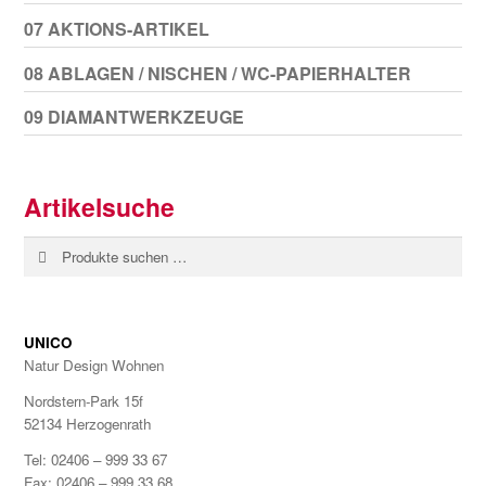
07 AKTIONS-ARTIKEL
08 ABLAGEN / NISCHEN / WC-PAPIERHALTER
09 DIAMANTWERKZEUGE
Artikelsuche
Suchen
Suchen
nach:
UNICO
Natur Design Wohnen
Nordstern-Park 15f
52134 Herzogenrath
Tel: 02406 – 999 33 67
Fax: 02406 – 999 33 68