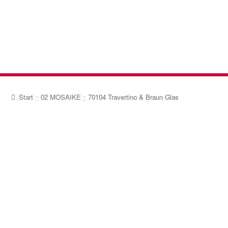
Zur
Zum
Navigation
Inhalt
springen
springen
Start
02 MOSAIKE
70104 Travertino & Braun Glas