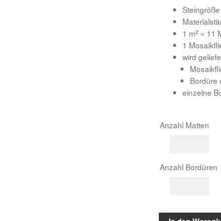
Steingröße
Materialst
2
1 m
= 11 M
1 Mosaikfl
wird geliefe
Mosaikfl
Bordüre 
einzelne B
Anzahl Matten
Anzahl Bordüren