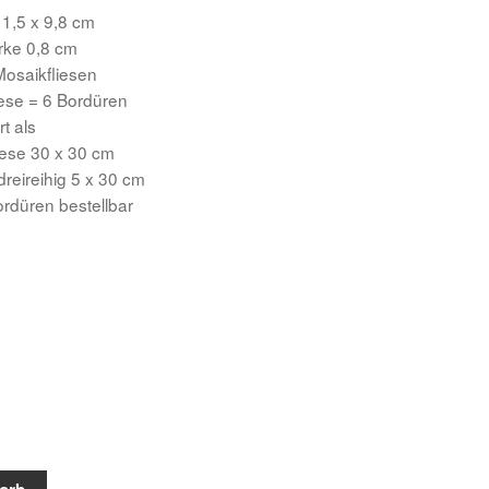
 1,5 x 9,8 cm
ärke 0,8 cm
osaikfliesen
iese = 6 Bordüren
rt als
iese 30 x 30 cm
dreireihig 5 x 30 cm
ordüren bestellbar