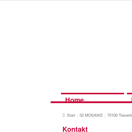
Zur
Zum
Navigation
Inhalt
springen
springen
Home
Start
02 MOSAIKE
70100 Travert
Kontakt