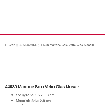
Zur
Zum
Navigation
Inhalt
springen
springen
Start
02 MOSAIKE
44030 Marrone Solo Vetro Glas Mosaik
44030 Marrone Solo Vetro Glas Mosaik
Steingröße 1,5 x 9,8 cm
Materialstärke 0,8 cm
2