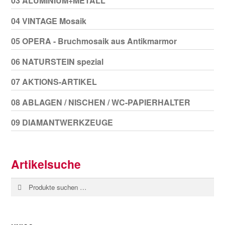
03 ALUMINIUM+METALL
04 VINTAGE Mosaik
05 OPERA - Bruchmosaik aus Antikmarmor
06 NATURSTEIN spezial
07 AKTIONS-ARTIKEL
08 ABLAGEN / NISCHEN / WC-PAPIERHALTER
09 DIAMANTWERKZEUGE
Artikelsuche
Suchen
Suchen
nach: