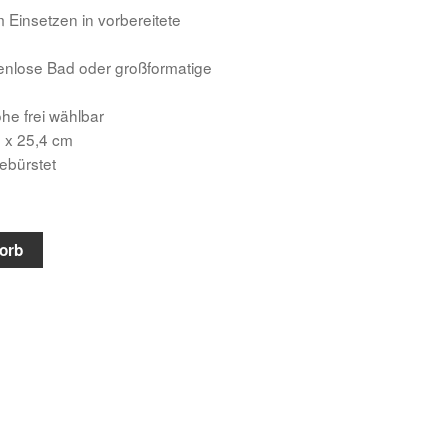
 Einsetzen in vorbereitete
genlose Bad oder großformatige
e frei wählbar
 x 25,4 cm
ebürstet
orb