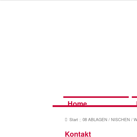
Zur
Zum
Navigation
Inhalt
springen
springen
Home
Start
08 ABLAGEN / NISCHEN /
Kontakt