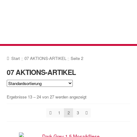
Zur
Zum
Navigation
Inhalt
springen
springen
Start
07 AKTIONS-ARTIKEL
Seite 2
07 AKTIONS-ARTIKEL
Ergebnisse 13 – 24 von 27 werden angezeigt
1
2
3