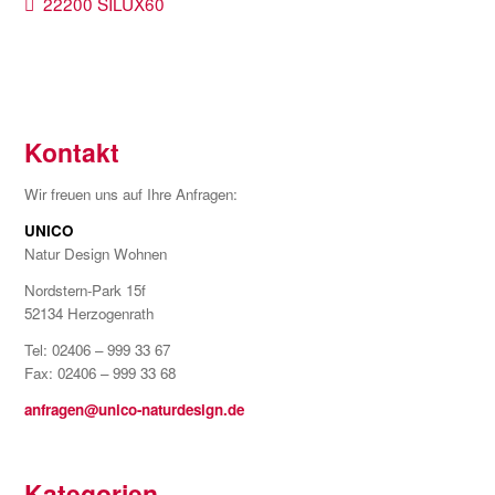
Beitragsnavigation
Vorheriger
22200 SILUX60
Beitrag:
Kontakt
Wir freuen uns auf Ihre Anfragen:
UNICO
Natur Design Wohnen
Nordstern-Park 15f
52134 Herzogenrath
Tel: 02406 – 999 33 67
Fax: 02406 – 999 33 68
anfragen@unico-naturdesign.de
Kategorien